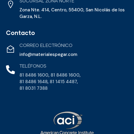
SUCURSAL ZONA NORTE
Zona Nte. 414, Centro, 55400, San Nicolás de los
Garza, N.L.
Contacto
CORREO ELECTRÓNICO
info@materialespegar.com
TELÉFONOS
81 8486 1600
,
81 8486 1600
,
81 8486 1648
,
81 1415 4487
,
81 8031 7388