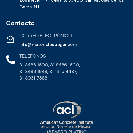
Zona Nte. 414, Centro, 55400, San Nicolás de los
Garza, N.L.
Contacto
CORREO ELECTRÓNICO
info@materialespegar.com
TELÉFONOS
81 8486 1600
,
81 8486 1600
,
81 8486 1648
,
81 1415 4487
,
81 8031 7388