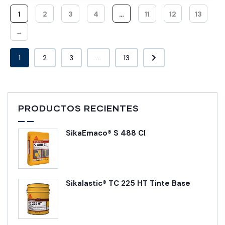
1
2
3
4
…
11
12
13
→
1
2
3
...
13
PRODUCTOS RECIENTES
SikaEmaco® S 488 CI
Sikalastic® TC 225 HT Tinte Base