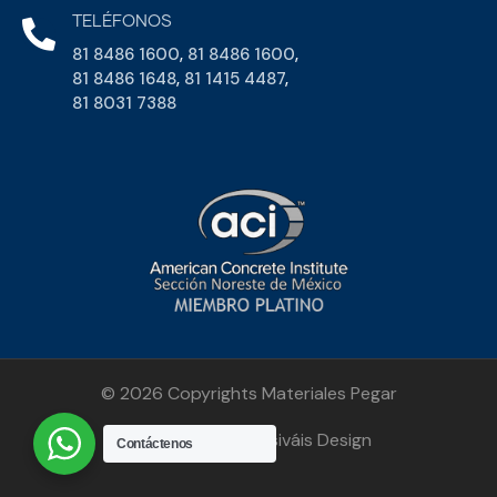
TELÉFONOS
81 8486 1600
,
81 8486 1600
,
81 8486 1648
,
81 1415 4487
,
81 8031 7388
© 2026 Copyrights Materiales Pegar
Martinez Monsiváis Design
Contáctenos