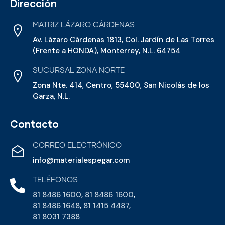
Dirección
MATRIZ LÁZARO CÁRDENAS
Av. Lázaro Cárdenas 1813, Col. Jardín de Las Torres
(Frente a HONDA), Monterrey, N.L. 64754
SUCURSAL ZONA NORTE
Zona Nte. 414, Centro, 55400, San Nicolás de los
Garza, N.L.
Contacto
CORREO ELECTRÓNICO
info@materialespegar.com
TELÉFONOS
81 8486 1600
,
81 8486 1600
,
81 8486 1648
,
81 1415 4487
,
81 8031 7388