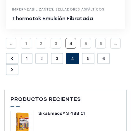
IMPERMEABILIZANTES
,
SELLADORES ASFÁLTICOS
Thermotek Emulsión Fibratada
←
1
2
3
4
5
6
→
1
2
3
4
5
6
PRODUCTOS RECIENTES
SikaEmaco® S 488 CI